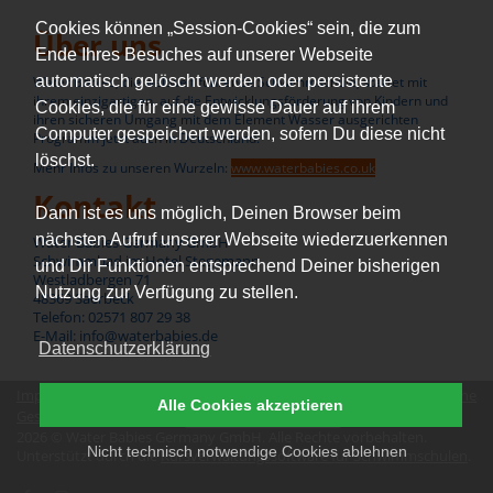
Cookies können „Session-Cookies“ sein, die zum
Über uns
Ende Ihres Besuches auf unserer Webseite
automatisch gelöscht werden oder persistente
Water Babies, die weltweit führende Schwimmschule, startet mit
ihrem einzigartigen, auf die Entwicklungsförderung von Kindern und
Cookies, die für eine gewisse Dauer auf ihrem
ihren sicheren Umgang mit dem Element Wasser ausgerichten
Computer gespeichert werden, sofern Du diese nicht
Programm jetzt auch in Deutschland.
löschst.
Mehr Infos zu unseren Wurzeln:
www.waterbabies.co.uk
Kontakt
Dann ist es uns möglich, Deinen Browser beim
nächsten Aufruf unserer Webseite wiederzuerkennen
Water Babies Germany GmbH
Schwimmbad im Hotel Stegemann
und Dir Funktionen entsprechend Deiner bisherigen
Westladbergen 71
Nutzung zur Verfügung zu stellen.
48369 Saerbeck
Telefon: 02571 807 29 38
E-Mail: info@waterbabies.de
Datenschutzerklärung
Impressum
|
Datenschutz
|
Erklärung zur Barrierefreiheit
|
Allgemeine
Alle Cookies akzeptieren
Geschäftsbedingungen
|
Vertrag widerrufen
2026 © Water Babies Germany GmbH. Alle Rechte vorbehalten.
Nicht technisch notwendige Cookies ablehnen
Unterstützt durch die
Kursverwaltungssoftware für Schwimmschulen
.